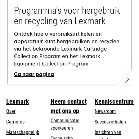
new
tab
Programma's voor hergebruik
en recycling van Lexmark
Ontdek hoe u verbruiksartikelen en
apparatuur kunt hergebruiken en recyclen
via het bekroonde Lexmark Cartridge
Collection Program en het Lexmark
Equipment Collection Program.
Ga naar pagina
Lexmark
Neem contact
Kenniscentrum
met ons op
Over
Newsroom
Communicatie
Carrières
Succesverhalen
voorkeuren
Maatschappelijk
Inzichten van
Technische