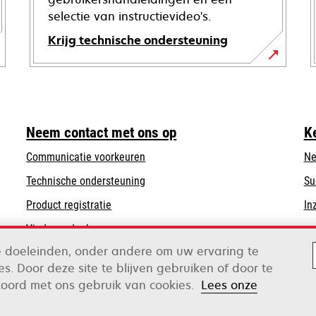
selectie van instructievideo's.
Krijg technische ondersteuning
opens
in
a
new
Neem contact met ons op
K
tab
Communicatie voorkeuren
Ne
opens
Technische ondersteuning
Su
in
Product registratie
In
a
Vind een dealer
new
tab
de doeleinden, onder andere om uw ervaring te
s. Door deze site te blijven gebruiken of door te
koord met ons gebruik van cookies.
Lees onze
ox