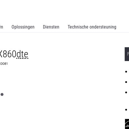
ën
Oplossingen
Diensten
Technische ondersteuning
X860
dte
2K0081