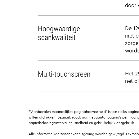
door 
Hoogwaardige
De 12
met a
scankwaliteit
zorge
wordt
Multi-touchscreen
Het 2
net a
†
"Aanbevolen maandelijkse paginahoeveelheid" is een reeks pagina
willen afdrukken. Lexmark raadt aan het aantal pagina's per maand
papierbeladingsintervallen, snelheid en gebruikelijk klantgebruik.
Alle informatie kan zonder kennisgeving worden gewijzigd. Lexmark 