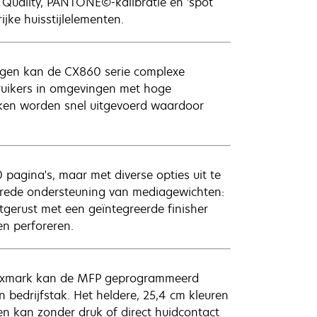
 Quality, PANTONE©-kalibratie en 'spot
jke huisstijlelementen.
ugen kan de CX860 serie complexe
uikers in omgevingen met hoge
aken worden snel uitgevoerd waardoor
pagina's, maar met diverse opties uit te
brede ondersteuning van mediagewichten:
itgerust met een geïntegreerde finisher
en perforeren.
 Lexmark kan de MFP geprogrammeerd
bedrijfstak. Het heldere, 25,4 cm kleuren
n kan zonder druk of direct huidcontact