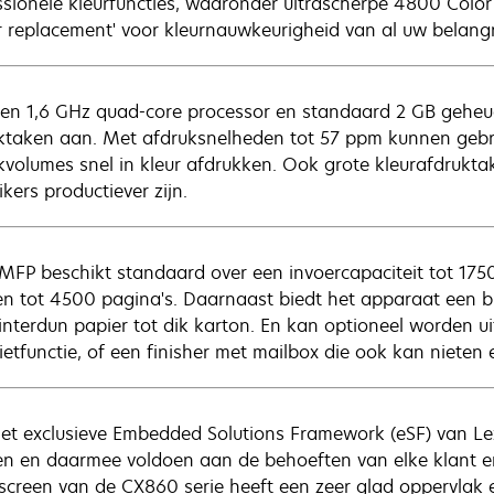
ssionele kleurfuncties, waaronder ultrascherpe 4800 Color
r replacement' voor kleurnauwkeurigheid van al uw belangri
en 1,6 GHz quad-core processor en standaard 2 GB gehe
ktaken aan. Met afdruksnelheden tot 57 ppm kunnen gebr
kvolumes snel in kleur afdrukken. Ook grote kleurafdrukt
kers productiever zijn.
MFP beschikt standaard over een invoercapaciteit tot 1750 
en tot 4500 pagina's. Daarnaast biedt het apparaat een 
linterdun papier tot dik karton. En kan optioneel worden u
ietfunctie, of een finisher met mailbox die ook kan nieten 
et exclusieve Embedded Solutions Framework (eSF) van
n en daarmee voldoen aan de behoeften van elke klant en 
screen van de CX860 serie heeft een zeer glad oppervlak e