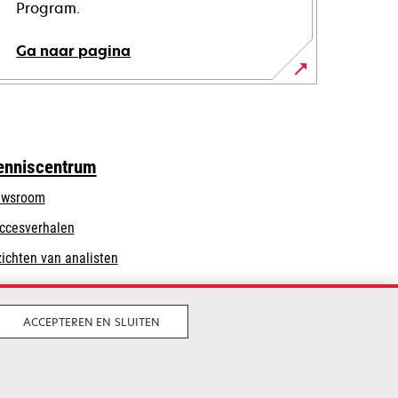
Program.
Ga naar pagina
enniscentrum
wsroom
ccesverhalen
zichten van analisten
ACCEPTEREN EN SLUITEN
Legaal
Privacy