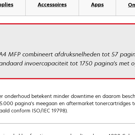
pplies
Accessoires
Apps
On
4 MFP combineert afdruksnelheden tot 57 pagina
andaard invoercapaciteit tot 1750 pagina's met op
r onderhoud betekent minder downtime en daarom beschi
75.000 pagina's meegaan en aftermarket tonercartridges t
aald conform ISO/IEC 19798).