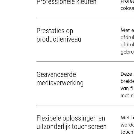
Professionele kleuren
Profe
colou
Prestaties op
Met e
afdru
productieniveau
afdru
gebrui
Geavanceerde
Deze 
breid
mediaverwerking
van f
met n
Flexibele oplossingen en
Met h
worde
uitzonderlijk touchscreen
touch