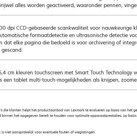
vrijwel alles worden geactiveerd, waaronder pennen, vinger
00 dpi CCD-gebaseerde scankwaliteit voor nauwkeurige k
utomatische formaatdetectie en ultrasonische detectie vo
n dat elke pagina die bedoeld is voor archivering of integ
 gescand.
5,4 cm kleuren touchscreen met Smart Touch Technology v
ls een tablet multi-touch-mogelijkheden als knijpen, zoome
's die klanten helpt het productaanbod van Lexmark te evalueren op basis van het g
 binnen het opgegeven bereik te houden voor optimale apparaatprestaties, op basis v
is niet aansprakelijk voor eventuele fouten of weglatingen.