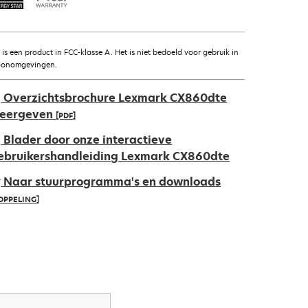
t is een product in FCC-klasse A. Het is niet bedoeld voor gebruik in
onomgevingen.
Overzichtsbrochure Lexmark CX860dte
eergeven
[PDF]
pens
Blader door onze interactieve
ebruikershandleiding Lexmark CX860dte
Naar stuurprogramma's en downloads
ew
OPPELING]
ab
pens
ew
ab