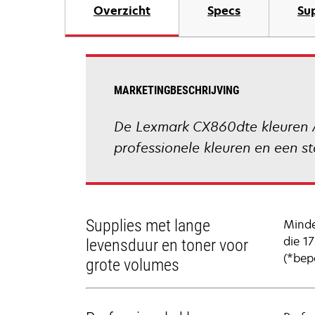
Overzicht
Specs
Su
MARKETINGBESCHRIJVING
De Lexmark CX860dte kleuren A
professionele kleuren en een st
Supplies met lange
Minde
die 1
levensduur en toner voor
(*bep
grote volumes