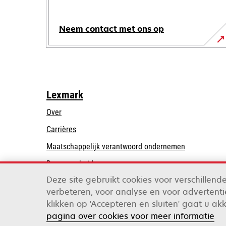
Neem contact met ons op
Lexmark
Over
Carrières
opens
Maatschappelijk verantwoord ondernemen
in
Duurzaamheid
a
Deze site gebruikt cookies voor verschillen
Lexmark Partners
new
verbeteren, voor analyse en voor advertentie
tab
klikken op 'Accepteren en sluiten' gaat u ak
Lexmark International, Inc., een bedrijf van Xer
pagina over cookies voor meer informatie
©2026 Alle rechten voorbehouden.