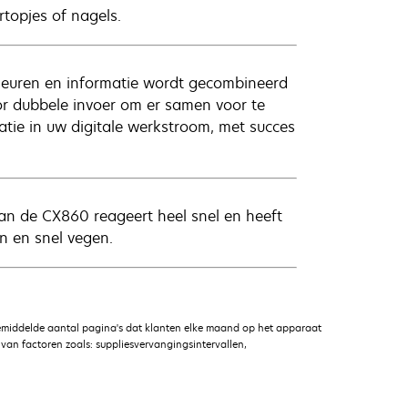
topjes of nagels.
leuren en informatie wordt gecombineerd
or dubbele invoer om er samen voor te
ratie in uw digitale werkstroom, met succes
an de CX860 reageert heel snel en heeft
n en snel vegen.
emiddelde aantal pagina's dat klanten elke maand op het apparaat
an factoren zoals: suppliesvervangingsintervallen,