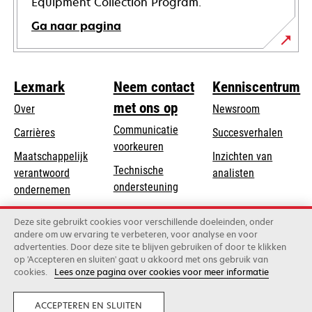
Equipment Collection Program.
Ga naar pagina
Lexmark
Neem contact
Kenniscentrum
met ons op
Over
Newsroom
Communicatie
Carrières
Succesverhalen
voorkeuren
Maatschappelijk
Inzichten van
Technische
verantwoord
analisten
opens
ondersteuning
opens
ondernemen
in
in
Product registratie
Duurzaamheid
a
Deze site gebruikt cookies voor verschillende doeleinden, onder
a
Vind een dealer
andere om uw ervaring te verbeteren, voor analyse en voor
new
Lexmark Partners
new
advertenties. Door deze site te blijven gebruiken of door te klikken
tab
tab
op 'Accepteren en sluiten' gaat u akkoord met ons gebruik van
cookies.
Lees onze pagina over cookies voor meer informatie
Lexmark International, Inc., een bedrijf van Xerox
©2026 Alle rechten voorbehouden.
Legaal
Privacy
ACCEPTEREN EN SLUITEN