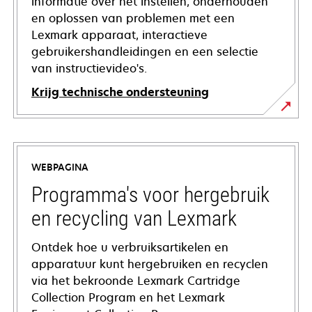
informatie over het instellen, onderhouden
en oplossen van problemen met een
Lexmark apparaat, interactieve
gebruikershandleidingen en een selectie
van instructievideo's.
Krijg technische ondersteuning
opens
in
a
WEBPAGINA
new
tab
Programma's voor hergebruik
en recycling van Lexmark
Ontdek hoe u verbruiksartikelen en
apparatuur kunt hergebruiken en recyclen
via het bekroonde Lexmark Cartridge
Collection Program en het Lexmark