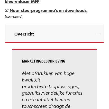
a
kleurenlaser MFP
new
Naar stuurprogramma's en downloads
tab
[KOPPELING]
opens
in
Overzicht
a
new
tab
MARKETINGBESCHRIJVING
Met afdrukken van hoge
kwaliteit,
productiviteitsoplossingen,
gebruiksvriendelijke functies
en een intuïtief kleuren
touchscreen draagt de