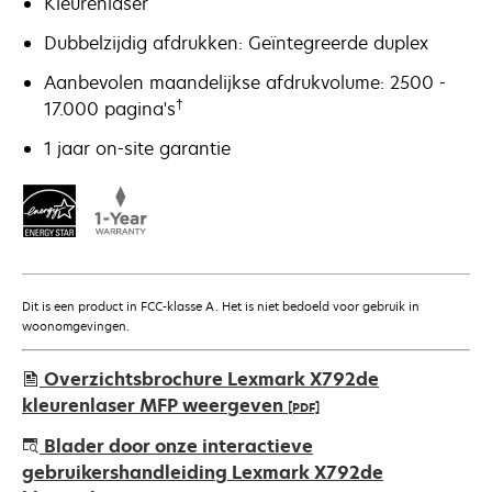
Kleurenlaser
Dubbelzijdig afdrukken: Geïntegreerde duplex
Aanbevolen maandelijkse afdrukvolume: 2500 -
†
17.000 pagina's
1 jaar on-site garantie
Dit is een product in FCC-klasse A. Het is niet bedoeld voor gebruik in
woonomgevingen.
Overzichtsbrochure Lexmark X792de
kleurenlaser MFP weergeven
[PDF]
opens
Blader door onze interactieve
in
gebruikershandleiding Lexmark X792de