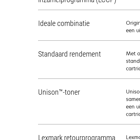
Ideale combinatie
Origi
een u
Standaard rendement
Met o
stand
cartr
Unison™-toner
Uniso
samen
een u
cartri
Lexmark retourprogramma
Lexma