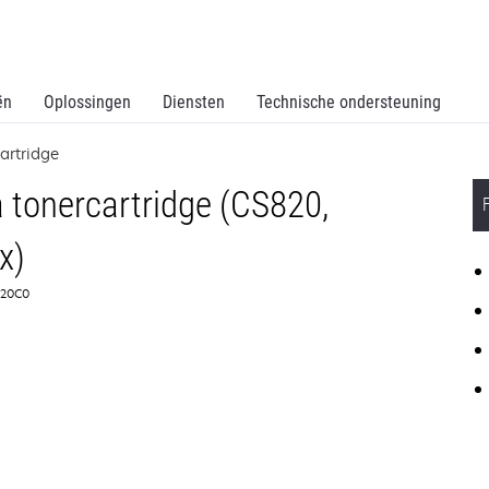
ën
Oplossingen
Diensten
Technische ondersteuning
artridge
tonercartridge (CS820,
x)
2K20C0