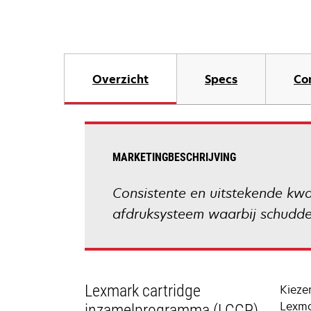
Overzicht
Specs
Co
MARKETINGBESCHRIJVING
Consistente en uitstekende kwa
afdruksysteem waarbij schudden
Lexmark cartridge
Kieze
Lexmar
inzamelprogramma (LCCP)