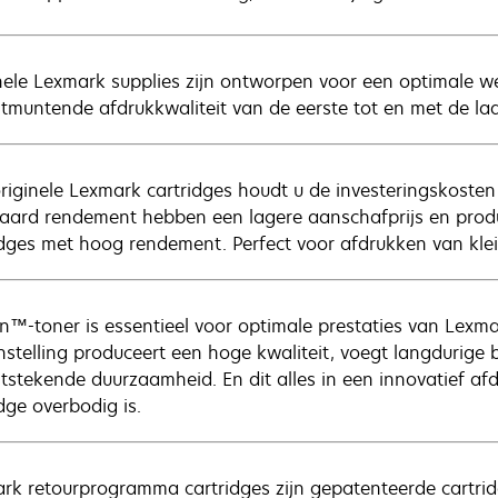
nele Lexmark supplies zijn ontworpen voor een optimale w
itmuntende afdrukkwaliteit van de eerste tot en met de la
riginele Lexmark cartridges houdt u de investeringskosten
aard rendement hebben een lagere aanschafprijs en prod
idges met hoog rendement. Perfect voor afdrukken van kle
n™-toner is essentieel voor optimale prestaties van Lexm
stelling produceert een hoge kwaliteit, voegt langdurige 
itstekende duurzaamheid. En dit alles in een innovatief a
dge overbodig is.
rk retourprogramma cartridges zijn gepatenteerde cartrid