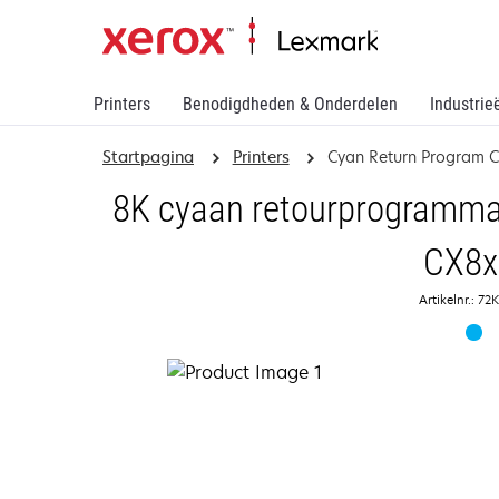
Printers
Benodigdheden & Onderdelen
Industrie
Startpagina
Printers
Cyan Return Program C
8K cyaan retourprogramma 
CX8x
Artikelnr.: 7