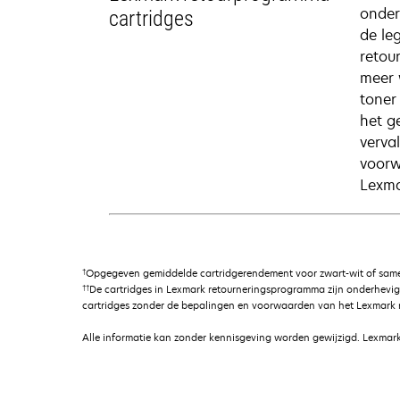
onder
cartridges
de le
retou
meer 
toner
het g
verva
voorw
Lexma
†
Opgegeven gemiddelde cartridgerendement voor zwart-wit of samen
††
De cartridges in Lexmark retourneringsprogramma zijn onderhevi
cartridges zonder de bepalingen en voorwaarden van het Lexmark r
Alle informatie kan zonder kennisgeving worden gewijzigd. Lexmark 