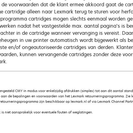
 de voorwaarden dat de klant ermee akkoord gaat de cart
ge cartridge alleen naar Lexmark terug te sturen voor herfa
rprogramma cartridges mogen slechts eenmaal worden gebr
werken nadat het vastgestelde max. aantal pagina’s is berei
 achter in de cartridge wanneer vervanging is vereist. Daa
eheugen in uw printer automatisch wordt bijgewerkt als b
lste en/of ongeautoriseerde cartridges van derden. Klant
aarden, kunnen vervangende cartridges zonder deze voor
rk.
gesteld CMY in modus voor enkelzijdig afdrukken (simplex) tot aan dit aantal stan
g aan de bepalingen en voorwaarden van het Lexmark retourneringsprogramma. Zie 
etourneringsprogramma zijn beschikbaar op lexmark.nl of via Lexmark Channel Partn
is niet aansprakelijk voor eventuele fouten of weglatingen.