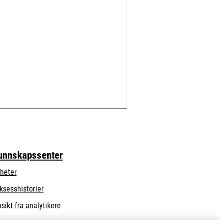
.
unnskapssenter
heter
ksesshistorier
nsikt fra analytikere