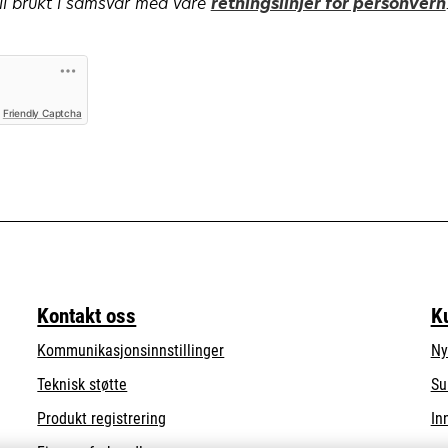
li brukt i samsvar med våre
retningslinjer for personvern
opens
Friendly Captcha
in
a
new
tab
Kontakt oss
K
Kommunikasjonsinnstillinger
Ny
opens
Teknisk støtte
Su
in
Produkt registrering
In
a