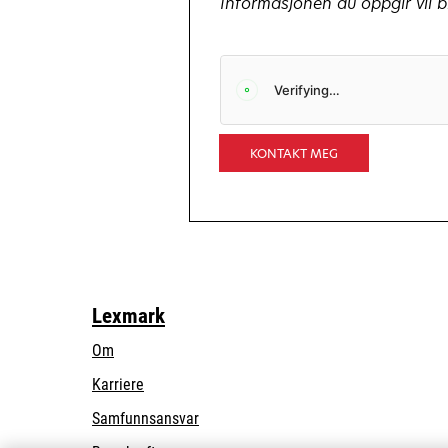
Informasjonen du oppgir vil b
KONTAKT MEG
Lexmark
Om
Karriere
opens
Samfunnsansvar
in