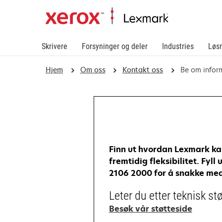
Skrivere
Forsyninger og deler
Industries
Løs
Hjem
Om oss
Kontakt oss
Be om infor
Finn ut hvordan Lexmark kan
fremtidig fleksibilitet. Fyl
2106 2000 for å snakke med
Leter du etter teknisk st
opens
Besøk vår støtteside
in