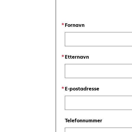
a
new
tab
Fornavn
Etternavn
E-postadresse
Telefonnummer