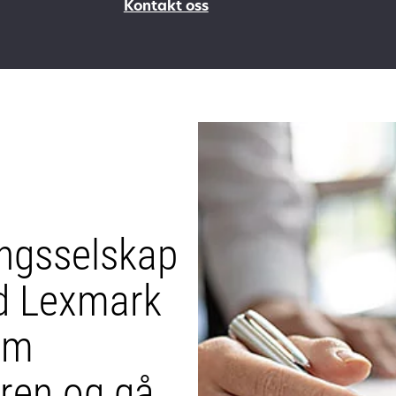
Kontakt oss
ingsselskap
d Lexmark
 om
uren og gå