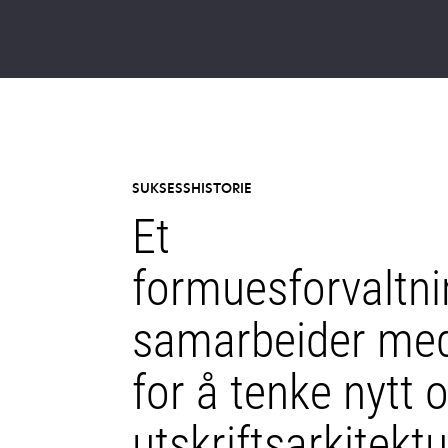
SUKSESSHISTORIE
Et
formuesforvaltn
samarbeider me
for å tenke nytt
utskriftsarkitekt