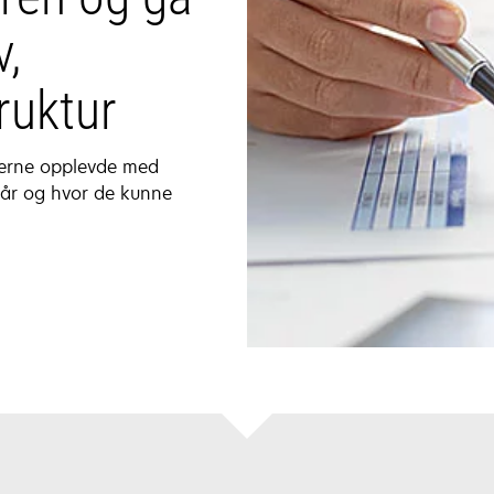
v,
ruktur
kerne opplevde med
 når og hvor de kunne