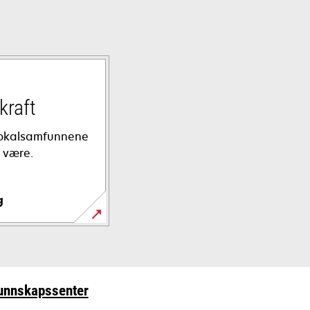
kraft
 lokalsamfunnene
å være.
g
unnskapssenter