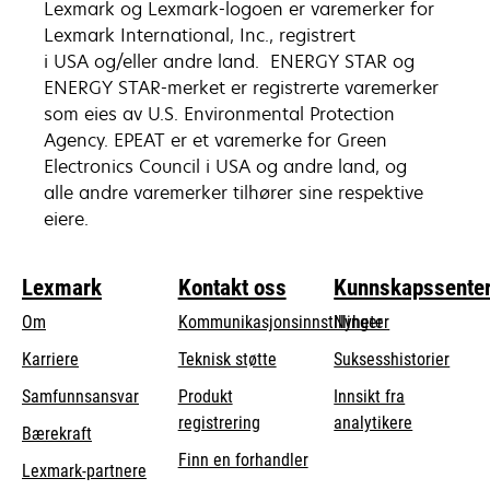
Lexmark og Lexmark-logoen er varemerker for
Lexmark International, Inc., registrert
i USA og/eller andre land. ENERGY STAR og
ENERGY STAR-merket er registrerte varemerker
som eies av U.S. Environmental Protection
Agency. EPEAT er et varemerke for Green
Electronics Council i USA og andre land, og
alle andre varemerker tilhører sine respektive
eiere.
Lexmark
Kontakt oss
Kunnskapssente
Om
Kommunikasjonsinnstillinger
Nyheter
opens
Karriere
Teknisk støtte
Suksesshistorier
in
opens
Samfunnsansvar
Produkt
Innsikt fra
a
in
registrering
analytikere
Bærekraft
new
a
Finn en forhandler
tab
Lexmark-partnere
new