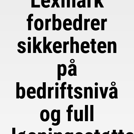
Lexmark
forbedrer
sikkerheten
på
bedriftsnivå
og full