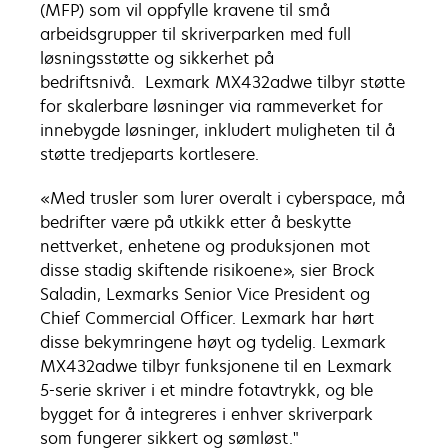
(MFP) som vil oppfylle kravene til små
arbeidsgrupper til skriverparken med full
løsningsstøtte og sikkerhet på
bedriftsnivå. Lexmark MX432adwe tilbyr støtte
for skalerbare løsninger via rammeverket for
innebygde løsninger, inkludert muligheten til å
støtte tredjeparts kortlesere.
«Med trusler som lurer overalt i cyberspace, må
bedrifter være på utkikk etter å beskytte
nettverket, enhetene og produksjonen mot
disse stadig skiftende risikoene», sier Brock
Saladin, Lexmarks Senior Vice President og
Chief Commercial Officer. Lexmark har hørt
disse bekymringene høyt og tydelig. Lexmark
MX432adwe tilbyr funksjonene til en Lexmark
5-serie skriver i et mindre fotavtrykk, og ble
bygget for å integreres i enhver skriverpark
som fungerer sikkert og sømløst."