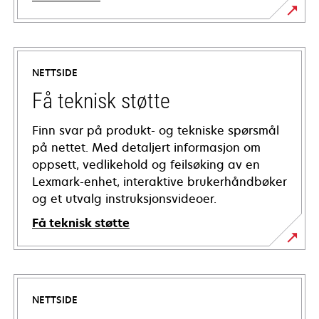
NETTSIDE
Få teknisk støtte
Finn svar på produkt- og tekniske spørsmål
på nettet. Med detaljert informasjon om
oppsett, vedlikehold og feilsøking av en
Lexmark-enhet, interaktive brukerhåndbøker
og et utvalg instruksjonsvideoer.
Få teknisk støtte
opens
in
a
NETTSIDE
new