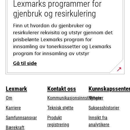
tab
Lexmarks programmer for
gjenbruk og resirkulering
Finn ut hvordan du gjenbruker og
resirkulerer rekvisita og utstyr gjennom det
prisbelønte Lexmarks program for
innsamling av tonerkassetter og Lexmarks
program for innsamling av utstyr
Gå til side
Lexmark
Kontakt oss
Kunnskapssente
Om
Kommunikasjonsinnstillinger
Nyheter
opens
Karriere
Teknisk støtte
Suksesshistorier
in
opens
Samfunnsansvar
Produkt
Innsikt fra
a
in
registrering
analytikere
Bærekraft
new