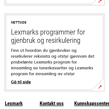
opens
in
a
NETTSIDE
new
tab
Lexmarks programmer for
gjenbruk og resirkulering
Finn ut hvordan du gjenbruker og
resirkulerer rekvisita og utstyr gjennom det
prisbelønte Lexmarks program for
innsamling av tonerkassetter og Lexmarks
program for innsamling av utstyr
Gå til side
Lexmark
Kontakt oss
Kunnskapssente