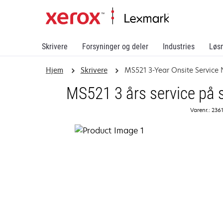
Skrivere
Forsyninger og deler
Industries
Løs
Hjem
Skrivere
MS521 3-Year Onsite Service 
MS521 3 års service på s
Varenr.: 236