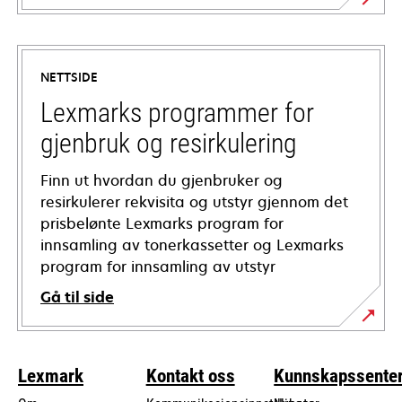
opens
in
a
NETTSIDE
new
tab
Lexmarks programmer for
gjenbruk og resirkulering
Finn ut hvordan du gjenbruker og
resirkulerer rekvisita og utstyr gjennom det
prisbelønte Lexmarks program for
innsamling av tonerkassetter og Lexmarks
program for innsamling av utstyr
Gå til side
Lexmark
Kontakt oss
Kunnskapssente