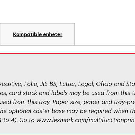
Kompatible enheter
ecutive, Folio, JIS B5, Letter, Legal, Oficio and S
es, card stock and labels may be used from this tr
sed from this tray. Paper size, paper and tray-pr
he optional caster base may be required when th
(1 to 4). Go to www.lexmark.com/multifunctionprin