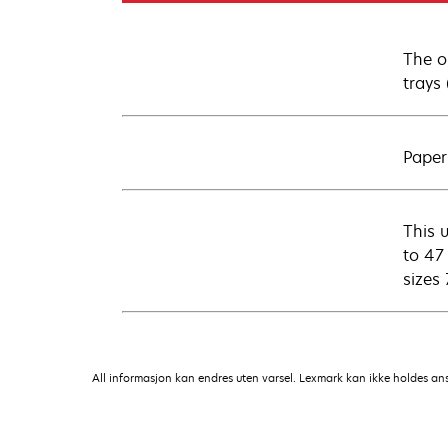
The o
trays
Paper
This u
to 47
sizes
All informasjon kan endres uten varsel. Lexmark kan ikke holdes ansvar