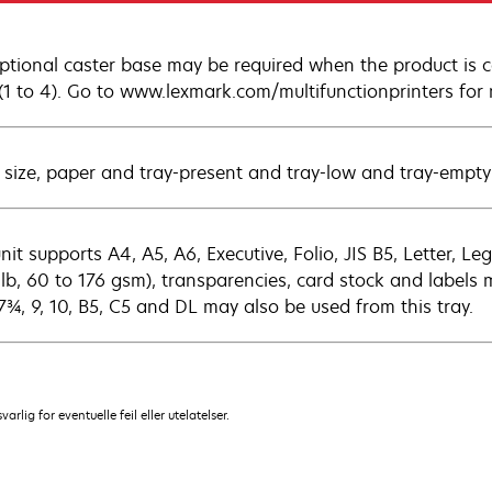
ptional caster base may be required when the product is c
 (1 to 4). Go to www.lexmark.com/multifunctionprinters for
 size, paper and tray-present and tray-low and tray-empty
nit supports A4, A5, A6, Executive, Folio, JIS B5, Letter, L
 lb, 60 to 176 gsm), transparencies, card stock and labels 
 7¾, 9, 10, B5, C5 and DL may also be used from this tray.
lig for eventuelle feil eller utelatelser.