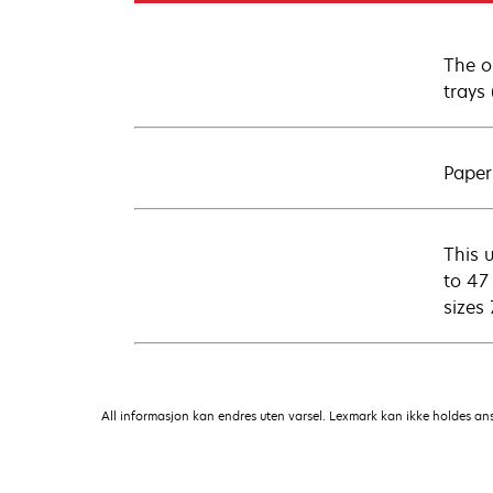
The o
trays
Paper
This u
to 47
sizes
All informasjon kan endres uten varsel. Lexmark kan ikke holdes ansvar