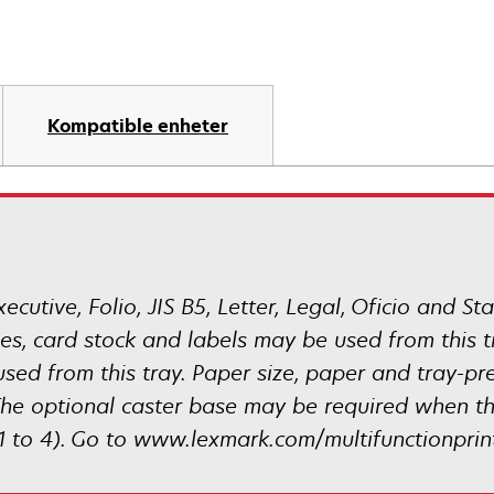
Kompatible enheter
ecutive, Folio, JIS B5, Letter, Legal, Oficio and S
es, card stock and labels may be used from this tr
sed from this tray. Paper size, paper and tray-pr
he optional caster base may be required when th
(1 to 4). Go to www.lexmark.com/multifunctionprin