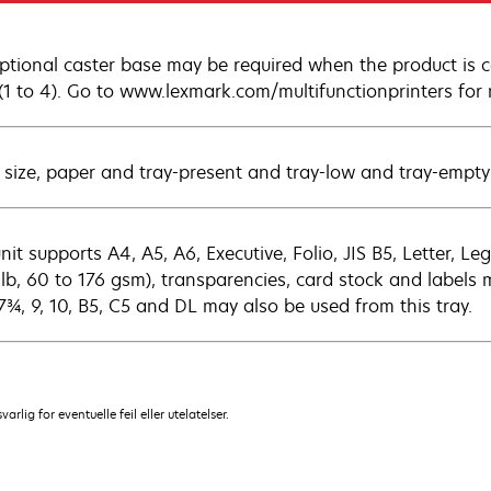
ptional caster base may be required when the product is c
 (1 to 4). Go to www.lexmark.com/multifunctionprinters for
 size, paper and tray-present and tray-low and tray-empty
nit supports A4, A5, A6, Executive, Folio, JIS B5, Letter, L
 lb, 60 to 176 gsm), transparencies, card stock and labels 
 7¾, 9, 10, B5, C5 and DL may also be used from this tray.
lig for eventuelle feil eller utelatelser.