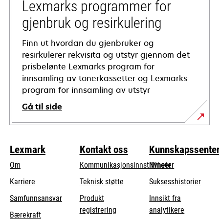
tab
Lexmarks programmer for
gjenbruk og resirkulering
Finn ut hvordan du gjenbruker og
resirkulerer rekvisita og utstyr gjennom det
prisbelønte Lexmarks program for
innsamling av tonerkassetter og Lexmarks
program for innsamling av utstyr
Gå til side
Lexmark
Kontakt oss
Kunnskapssente
Om
Kommunikasjonsinnstillinger
Nyheter
opens
Karriere
Teknisk støtte
Suksesshistorier
in
opens
Samfunnsansvar
Produkt
Innsikt fra
a
in
registrering
analytikere
Bærekraft
new