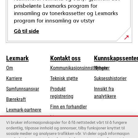
prisbelønte Lexmarks program for
innsamling av tonerkassetter og Lexmarks
program for innsamling av utstyr
Gå til side
Lexmark
Kontakt oss
Kunnskapssente
Om
Kommunikasjonsinnstillinger
Nyheter
opens
Karriere
Teknisk støtte
Suksesshistorier
in
opens
Samfunnsansvar
Produkt
Innsikt fra
a
in
registrering
analytikere
Bærekraft
new
a
Finn en forhandler
tab
Lexmark-partnere
new
Liste over
tab
Vi bruker informasjonskapsler for å få nettstedet vårt til å fungere
grossister
ordentlig, tilpasse innhold og annonser, tilby funksjoner knyttet til
sosiale medier og analysere trafikken vår. Vi deler også informasjon