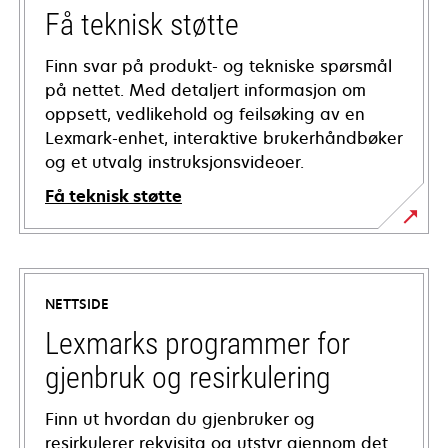
Få teknisk støtte
Finn svar på produkt- og tekniske spørsmål
på nettet. Med detaljert informasjon om
oppsett, vedlikehold og feilsøking av en
Lexmark-enhet, interaktive brukerhåndbøker
og et utvalg instruksjonsvideoer.
Få teknisk støtte
opens
in
a
NETTSIDE
new
tab
Lexmarks programmer for
gjenbruk og resirkulering
Finn ut hvordan du gjenbruker og
resirkulerer rekvisita og utstyr gjennom det