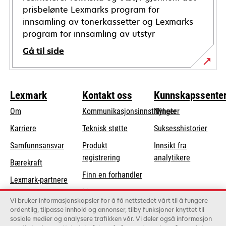
prisbelønte Lexmarks program for
innsamling av tonerkassetter og Lexmarks
program for innsamling av utstyr
Gå til side
Lexmark
Kontakt oss
Kunnskapssente
Om
Kommunikasjonsinnstillinger
Nyheter
opens
Karriere
Teknisk støtte
Suksesshistorier
in
opens
Samfunnsansvar
Produkt
Innsikt fra
a
in
registrering
analytikere
Bærekraft
new
a
Finn en forhandler
tab
Lexmark-partnere
new
Liste over
tab
Vi bruker informasjonskapsler for å få nettstedet vårt til å fungere
grossister
ordentlig, tilpasse innhold og annonser, tilby funksjoner knyttet til
sosiale medier og analysere trafikken vår. Vi deler også informasjon