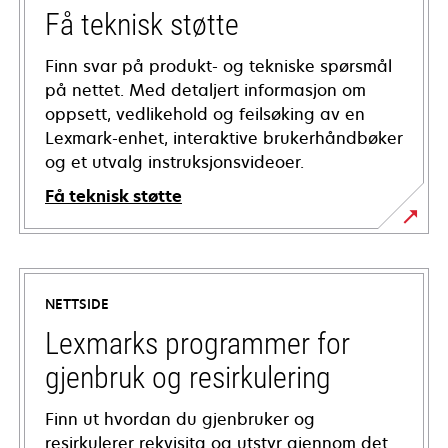
Få teknisk støtte
Finn svar på produkt- og tekniske spørsmål
på nettet. Med detaljert informasjon om
oppsett, vedlikehold og feilsøking av en
Lexmark-enhet, interaktive brukerhåndbøker
og et utvalg instruksjonsvideoer.
Få teknisk støtte
opens
in
a
NETTSIDE
new
tab
Lexmarks programmer for
gjenbruk og resirkulering
Finn ut hvordan du gjenbruker og
resirkulerer rekvisita og utstyr gjennom det