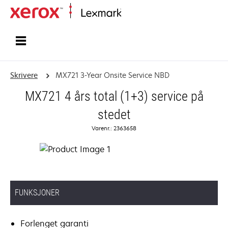
Hjem
Skrivere
MX721 3-Year Onsite Service NBD
MX721 4 års total (1+3) service på
stedet
Varenr.: 2363658
FUNKSJONER
Forlenget garanti