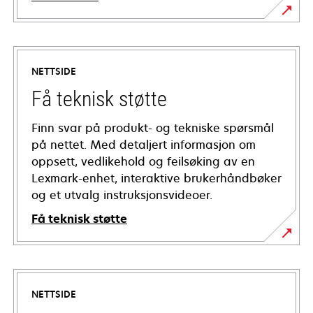
NETTSIDE
Få teknisk støtte
Finn svar på produkt- og tekniske spørsmål
på nettet. Med detaljert informasjon om
oppsett, vedlikehold og feilsøking av en
Lexmark-enhet, interaktive brukerhåndbøker
og et utvalg instruksjonsvideoer.
Få teknisk støtte
opens
in
a
NETTSIDE
new