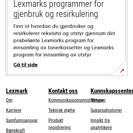
tab
Lexmarks programmer for
gjenbruk og resirkulering
Finn ut hvordan du gjenbruker og
resirkulerer rekvisita og utstyr gjennom det
prisbelønte Lexmarks program for
innsamling av tonerkassetter og Lexmarks
program for innsamling av utstyr
Gå til side
Lexmark
Kontakt oss
Kunnskapssente
Om
Kommunikasjonsinnstillinger
Nyheter
opens
Karriere
Teknisk støtte
Suksesshistorier
in
opens
Samfunnsansvar
Produkt
Innsikt fra
a
in
registrering
analytikere
Bærekraft
new