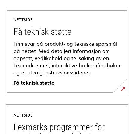
NETTSIDE
Få teknisk støtte
Finn svar på produkt- og tekniske spørsmål
på nettet. Med detaljert informasjon om
oppsett, vedlikehold og feilsøking av en
Lexmark-enhet, interaktive brukerhåndbøker
og et utvalg instruksjonsvideoer.
Få teknisk støtte
opens
in
a
NETTSIDE
new
tab
Lexmarks programmer for