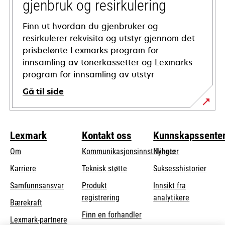
gjenbruk og resirkulering
Finn ut hvordan du gjenbruker og
resirkulerer rekvisita og utstyr gjennom det
prisbelønte Lexmarks program for
innsamling av tonerkassetter og Lexmarks
program for innsamling av utstyr
Gå til side
Lexmark
Kontakt oss
Kunnskapssente
Om
Kommunikasjonsinnstillinger
Nyheter
opens
Karriere
Teknisk støtte
Suksesshistorier
in
opens
Samfunnsansvar
Produkt
Innsikt fra
a
in
registrering
analytikere
Bærekraft
new
a
Finn en forhandler
tab
Lexmark-partnere
new