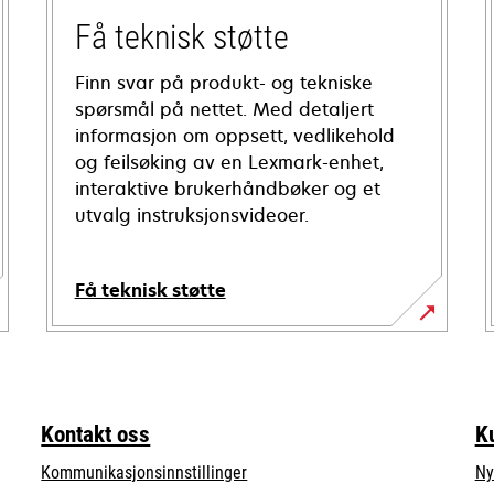
Få teknisk støtte
Finn svar på produkt- og tekniske
spørsmål på nettet. Med detaljert
informasjon om oppsett, vedlikehold
og feilsøking av en Lexmark-enhet,
interaktive brukerhåndbøker og et
utvalg instruksjonsvideoer.
Få teknisk støtte
opens
in
a
new
Kontakt oss
K
tab
Kommunikasjonsinnstillinger
Ny