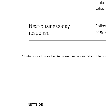
make 
telep
Next-business-day
Follo
long 
response
All informasjon kan endres uten varsel. Lexmark kan ikke holdes ansvar
NETTSIDE