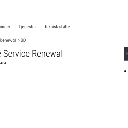
ninger
Tjenester
Teknisk støtte
e Renewal NBD
 Service Renewal
5404