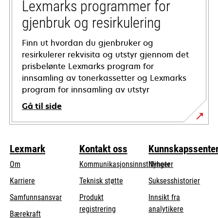
tab
Lexmarks programmer for
gjenbruk og resirkulering
Finn ut hvordan du gjenbruker og
resirkulerer rekvisita og utstyr gjennom det
prisbelønte Lexmarks program for
innsamling av tonerkassetter og Lexmarks
program for innsamling av utstyr
Gå til side
Lexmark
Kontakt oss
Kunnskapssente
Om
Kommunikasjonsinnstillinger
Nyheter
opens
Karriere
Teknisk støtte
Suksesshistorier
in
opens
Samfunnsansvar
Produkt
Innsikt fra
a
in
registrering
analytikere
Bærekraft
new