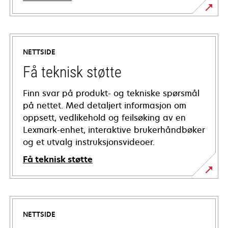
NETTSIDE
Få teknisk støtte
Finn svar på produkt- og tekniske spørsmål
på nettet. Med detaljert informasjon om
oppsett, vedlikehold og feilsøking av en
Lexmark-enhet, interaktive brukerhåndbøker
og et utvalg instruksjonsvideoer.
Få teknisk støtte
opens
in
a
NETTSIDE
new