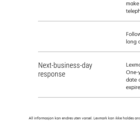
make 
telep
Follo
long 
Next-business-day
Lexma
One-y
response
date 
expire
All informasjon kan endres uten varsel. Lexmark kan ikke holdes ansvar