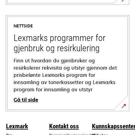
opens
in
a
NETTSIDE
new
tab
Lexmarks programmer for
gjenbruk og resirkulering
Finn ut hvordan du gjenbruker og
resirkulerer rekvisita og utstyr gjennom det
prisbelønte Lexmarks program for
innsamling av tonerkassetter og Lexmarks
program for innsamling av utstyr
Gå til side
Lexmark
Kontakt oss
Kunnskapssente