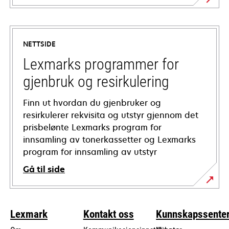
opens
in
a
NETTSIDE
new
tab
Lexmarks programmer for
gjenbruk og resirkulering
Finn ut hvordan du gjenbruker og
resirkulerer rekvisita og utstyr gjennom det
prisbelønte Lexmarks program for
innsamling av tonerkassetter og Lexmarks
program for innsamling av utstyr
Gå til side
Lexmark
Kontakt oss
Kunnskapssente