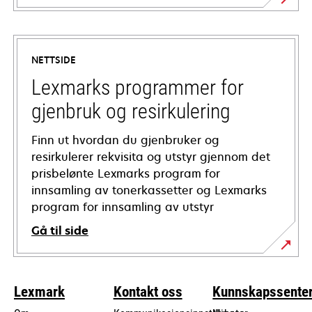
opens
in
a
NETTSIDE
new
tab
Lexmarks programmer for
gjenbruk og resirkulering
Finn ut hvordan du gjenbruker og
resirkulerer rekvisita og utstyr gjennom det
prisbelønte Lexmarks program for
innsamling av tonerkassetter og Lexmarks
program for innsamling av utstyr
Gå til side
Lexmark
Kontakt oss
Kunnskapssente