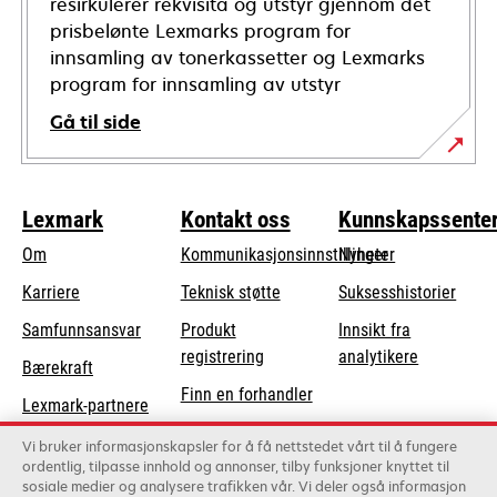
resirkulerer rekvisita og utstyr gjennom det
prisbelønte Lexmarks program for
innsamling av tonerkassetter og Lexmarks
program for innsamling av utstyr
Gå til side
Lexmark
Kontakt oss
Kunnskapssente
Om
Kommunikasjonsinnstillinger
Nyheter
opens
Karriere
Teknisk støtte
Suksesshistorier
in
opens
Samfunnsansvar
Produkt
Innsikt fra
a
in
registrering
analytikere
Bærekraft
new
a
Finn en forhandler
tab
Lexmark-partnere
new
Liste over
tab
Vi bruker informasjonskapsler for å få nettstedet vårt til å fungere
grossister
ordentlig, tilpasse innhold og annonser, tilby funksjoner knyttet til
sosiale medier og analysere trafikken vår. Vi deler også informasjon