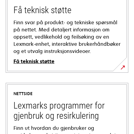
Få teknisk støtte
Finn svar på produkt- og tekniske spørsmål
på nettet. Med detaljert informasjon om
oppsett, vedlikehold og feilsøking av en
Lexmark-enhet, interaktive brukerhåndbøker
og et utvalg instruksjonsvideoer.
Få teknisk støtte
opens
in
a
NETTSIDE
new
tab
Lexmarks programmer for
gjenbruk og resirkulering
Finn ut hvordan du gjenbruker og