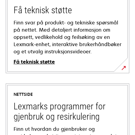
Få teknisk støtte
Finn svar på produkt- og tekniske spørsmål
på nettet. Med detaljert informasjon om
oppsett, vedlikehold og feilsøking av en
Lexmark-enhet, interaktive brukerhåndbøker
og et utvalg instruksjonsvideoer.
Få teknisk støtte
opens
in
a
NETTSIDE
new
tab
Lexmarks programmer for
gjenbruk og resirkulering
Finn ut hvordan du gjenbruker og