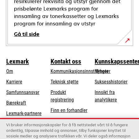
resirkulerer rekvisita og utstyr gjennom det
prisbelønte Lexmarks program for
innsamling av tonerkassetter og Lexmarks
program for innsamling av utstyr
Gå til side
Lexmark
Kontakt oss
Kunnskapssente
Om
Kommunikasjonsinnstillinger
Nyheter
opens
Karriere
Teknisk støtte
Suksesshistorier
in
opens
Samfunnsansvar
Produkt
Innsikt fra
a
in
registrering
analytikere
Bærekraft
new
a
Finn en forhandler
tab
Lexmark-partnere
new
Liste over
tab
Vi bruker informasjonskapsler for å få nettstedet vårt til å fungere
grossister
ordentlig, tilpasse innhold og annonser, tilby funksjoner knyttet til
sosiale medier og analysere trafikken vår. Vi deler også informasjon