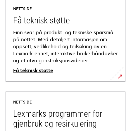
NETTSIDE
Få teknisk støtte
Finn svar på produkt- og tekniske spørsmål
på nettet. Med detaljert informasjon om
oppsett, vedlikehold og feilsøking av en
Lexmark-enhet, interaktive brukerhåndbøker
og et utvalg instruksjonsvideoer.
Få teknisk støtte
opens
in
a
NETTSIDE
new
tab
Lexmarks programmer for
gjenbruk og resirkulering