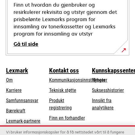
Finn ut hvordan du gjenbruker og
resirkulerer rekvisita og utstyr gjennom det
prisbelønte Lexmarks program for
innsamling av tonerkassetter og Lexmarks
program for innsamling av utstyr
Gå til side
Lexmark
Kontakt oss
Kunnskapssente
Om
Kommunikasjonsinnstillinger
Nyheter
opens
Karriere
Teknisk støtte
Suksesshistorier
in
opens
Samfunnsansvar
Produkt
Innsikt fra
a
in
registrering
analytikere
Bærekraft
new
a
Finn en forhandler
tab
Lexmark-partnere
new
Liste over
tab
Vi bruker informasjonskapsler for å få nettstedet vårt til å fungere