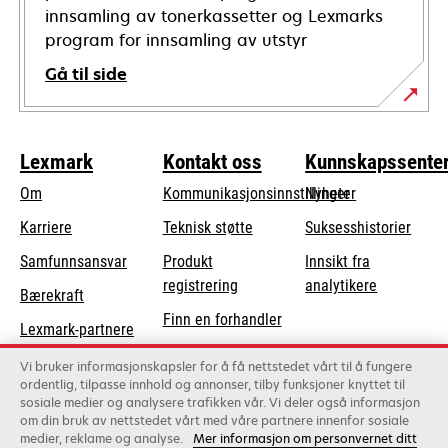
innsamling av tonerkassetter og Lexmarks
program for innsamling av utstyr
Gå til side
Lexmark
Kontakt oss
Kunnskapssente
Om
Kommunikasjonsinnstillinger
Nyheter
opens
Karriere
Teknisk støtte
Suksesshistorier
in
opens
Samfunnsansvar
Produkt
Innsikt fra
a
in
registrering
analytikere
Bærekraft
new
a
Finn en forhandler
tab
Lexmark-partnere
new
Liste over
tab
Vi bruker informasjonskapsler for å få nettstedet vårt til å fungere
grossister
ordentlig, tilpasse innhold og annonser, tilby funksjoner knyttet til
sosiale medier og analysere trafikken vår. Vi deler også informasjon
om din bruk av nettstedet vårt med våre partnere innenfor sosiale
Lexmark International, Inc., et Xerox-selskap
medier, reklame og analyse.
Mer informasjon om personvernet ditt