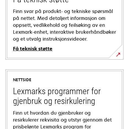
Finn svar på produkt- og tekniske spørsmål
på nettet. Med detaljert informasjon om
oppsett, vedlikehold og feilsøking av en
Lexmark-enhet, interaktive brukerhåndbøker
og et utvalg instruksjonsvideoer.
Få teknisk støtte
opens
in
a
NETTSIDE
new
tab
Lexmarks programmer for
gjenbruk og resirkulering
Finn ut hvordan du gjenbruker og
resirkulerer rekvisita og utstyr gjennom det
prisbelønte Lexmarks program for