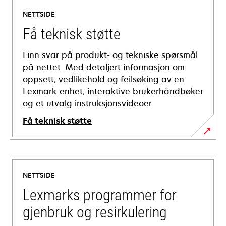
NETTSIDE
Få teknisk støtte
Finn svar på produkt- og tekniske spørsmål
på nettet. Med detaljert informasjon om
oppsett, vedlikehold og feilsøking av en
Lexmark-enhet, interaktive brukerhåndbøker
og et utvalg instruksjonsvideoer.
Få teknisk støtte
opens
in
a
NETTSIDE
new
tab
Lexmarks programmer for
gjenbruk og resirkulering