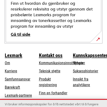
Finn ut hvordan du gjenbruker og
resirkulerer rekvisita og utstyr gjennom det
prisbelønte Lexmarks program for
innsamling av tonerkassetter og Lexmarks
program for innsamling av utstyr
Gå til side
Lexmark
Kontakt oss
Kunnskapssente
Om
Kommunikasjonsinnstillinger
Nyheter
opens
Karriere
Teknisk støtte
Suksesshistorier
in
opens
Samfunnsansvar
Produkt
Innsikt fra
a
in
registrering
analytikere
Bærekraft
new
a
Finn en forhandler
tab
Lexmark-partnere
new
Liste over
tab
Vi bruker informasjonskapsler for å få nettstedet vårt til å fungere
grossister