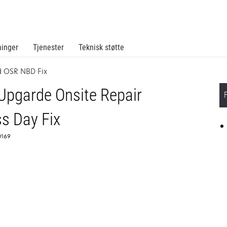
ninger
Tjenester
Teknisk støtte
d OSR NBD Fix
pgarde Onsite Repair
s Day Fix
0169