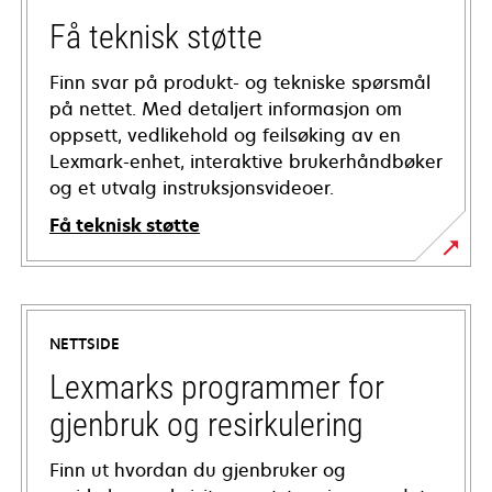
Få teknisk støtte
Finn svar på produkt- og tekniske spørsmål
på nettet. Med detaljert informasjon om
oppsett, vedlikehold og feilsøking av en
Lexmark-enhet, interaktive brukerhåndbøker
og et utvalg instruksjonsvideoer.
Få teknisk støtte
opens
in
a
NETTSIDE
new
tab
Lexmarks programmer for
gjenbruk og resirkulering
Finn ut hvordan du gjenbruker og