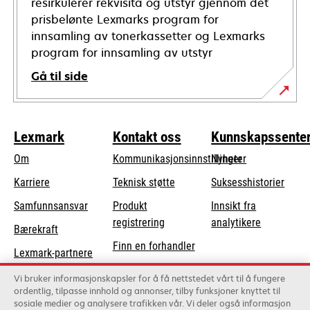
resirkulerer rekvisita og utstyr gjennom det
prisbelønte Lexmarks program for
innsamling av tonerkassetter og Lexmarks
program for innsamling av utstyr
Gå til side
Lexmark
Kontakt oss
Kunnskapssente
Om
Kommunikasjonsinnstillinger
Nyheter
opens
Karriere
Teknisk støtte
Suksesshistorier
in
opens
Samfunnsansvar
Produkt
Innsikt fra
a
in
registrering
analytikere
Bærekraft
new
a
Finn en forhandler
tab
Lexmark-partnere
new
Liste over
tab
Vi bruker informasjonskapsler for å få nettstedet vårt til å fungere
grossister
ordentlig, tilpasse innhold og annonser, tilby funksjoner knyttet til
sosiale medier og analysere trafikken vår. Vi deler også informasjon