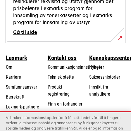
resirkulerer rekvisita og utstyr gjennom det
prisbelønte Lexmarks program for
innsamling av tonerkassetter og Lexmarks
program for innsamling av utstyr
Gå til side
Lexmark
Kontakt oss
Kunnskapssente
Om
Kommunikasjonsinnstillinger
Nyheter
opens
Karriere
Teknisk støtte
Suksesshistorier
in
opens
Samfunnsansvar
Produkt
Innsikt fra
a
in
registrering
analytikere
Bærekraft
new
a
Finn en forhandler
tab
Lexmark-partnere
new
Liste over
tab
Vi bruker informasjonskapsler for å få nettstedet vårt til å fungere
grossister
ordentlig, tilpasse innhold og annonser, tilby funksjoner knyttet til
sosiale medier og analysere trafikken vår. Vi deler også informasjon