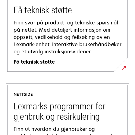
Få teknisk støtte
Finn svar på produkt- og tekniske spørsmål
på nettet. Med detaljert informasjon om
oppsett, vedlikehold og feilsøking av en
Lexmark-enhet, interaktive brukerhåndbøker
og et utvalg instruksjonsvideoer.
Få teknisk støtte
opens
in
a
NETTSIDE
new
tab
Lexmarks programmer for
gjenbruk og resirkulering
Finn ut hvordan du gjenbruker og