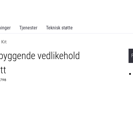
ninger
Tjenester
Teknisk støtte
 Kit
byggende vedlikehold
tt
2798