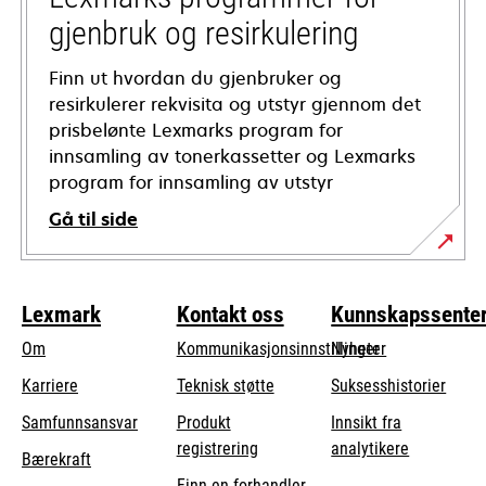
gjenbruk og resirkulering
Finn ut hvordan du gjenbruker og
resirkulerer rekvisita og utstyr gjennom det
prisbelønte Lexmarks program for
innsamling av tonerkassetter og Lexmarks
program for innsamling av utstyr
Gå til side
Lexmark
Kontakt oss
Kunnskapssente
Om
Kommunikasjonsinnstillinger
Nyheter
opens
Karriere
Teknisk støtte
Suksesshistorier
in
opens
Samfunnsansvar
Produkt
Innsikt fra
a
in
registrering
analytikere
Bærekraft
new
a
Finn en forhandler