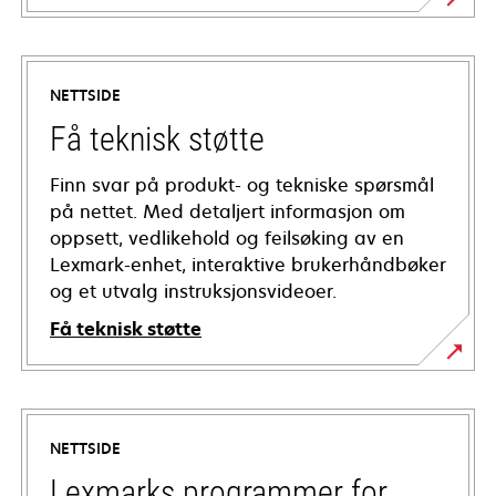
NETTSIDE
Få teknisk støtte
Finn svar på produkt- og tekniske spørsmål
på nettet. Med detaljert informasjon om
oppsett, vedlikehold og feilsøking av en
Lexmark-enhet, interaktive brukerhåndbøker
og et utvalg instruksjonsvideoer.
Få teknisk støtte
opens
in
a
NETTSIDE
new
tab
Lexmarks programmer for