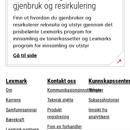
gjenbruk og resirkulering
Finn ut hvordan du gjenbruker og
resirkulerer rekvisita og utstyr gjennom det
prisbelønte Lexmarks program for
innsamling av tonerkassetter og Lexmarks
program for innsamling av utstyr
Gå til side
Lexmark
Kontakt oss
Kunnskapssente
Om
Kommunikasjonsinnstillinger
Nyheter
opens
Karriere
Teknisk støtte
Suksesshistorier
in
opens
Samfunnsansvar
Produkt
Innsikt fra
a
in
registrering
analytikere
Bærekraft
new
a
Finn en forhandler
tab
Lexmark-partnere