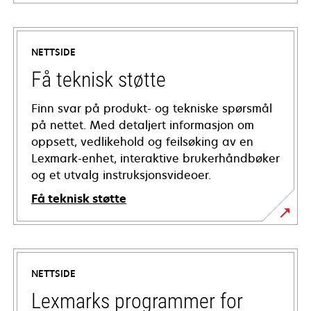
NETTSIDE
Få teknisk støtte
Finn svar på produkt- og tekniske spørsmål
på nettet. Med detaljert informasjon om
oppsett, vedlikehold og feilsøking av en
Lexmark-enhet, interaktive brukerhåndbøker
og et utvalg instruksjonsvideoer.
Få teknisk støtte
opens
in
a
NETTSIDE
new
tab
Lexmarks programmer for