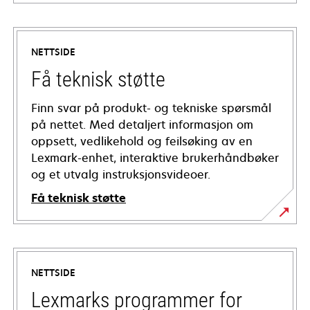
NETTSIDE
Få teknisk støtte
Finn svar på produkt- og tekniske spørsmål
på nettet. Med detaljert informasjon om
oppsett, vedlikehold og feilsøking av en
Lexmark-enhet, interaktive brukerhåndbøker
og et utvalg instruksjonsvideoer.
Få teknisk støtte
opens
in
a
NETTSIDE
new
tab
Lexmarks programmer for