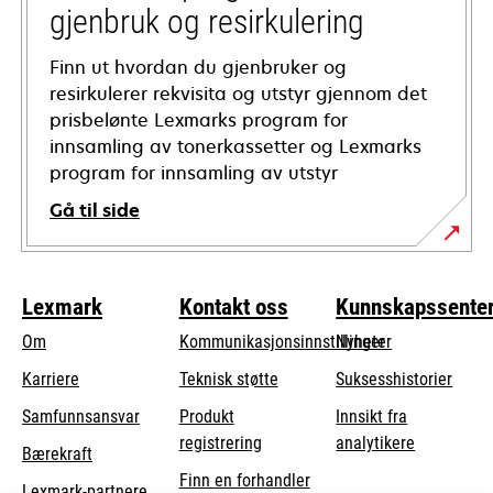
gjenbruk og resirkulering
Finn ut hvordan du gjenbruker og
resirkulerer rekvisita og utstyr gjennom det
prisbelønte Lexmarks program for
innsamling av tonerkassetter og Lexmarks
program for innsamling av utstyr
Gå til side
Lexmark
Kontakt oss
Kunnskapssente
Om
Kommunikasjonsinnstillinger
Nyheter
opens
Karriere
Teknisk støtte
Suksesshistorier
in
opens
Samfunnsansvar
Produkt
Innsikt fra
a
in
registrering
analytikere
Bærekraft
new
a
Finn en forhandler
tab
Lexmark-partnere