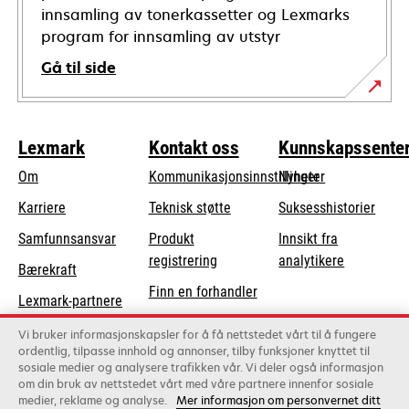
innsamling av tonerkassetter og Lexmarks
program for innsamling av utstyr
Gå til side
Lexmark
Kontakt oss
Kunnskapssente
Om
Kommunikasjonsinnstillinger
Nyheter
opens
Karriere
Teknisk støtte
Suksesshistorier
in
opens
Samfunnsansvar
Produkt
Innsikt fra
a
in
registrering
analytikere
Bærekraft
new
a
Finn en forhandler
tab
Lexmark-partnere
new
Liste over
tab
Vi bruker informasjonskapsler for å få nettstedet vårt til å fungere
grossister
ordentlig, tilpasse innhold og annonser, tilby funksjoner knyttet til
sosiale medier og analysere trafikken vår. Vi deler også informasjon
om din bruk av nettstedet vårt med våre partnere innenfor sosiale
Lexmark International, Inc., et Xerox-selskap
medier, reklame og analyse.
Mer informasjon om personvernet ditt