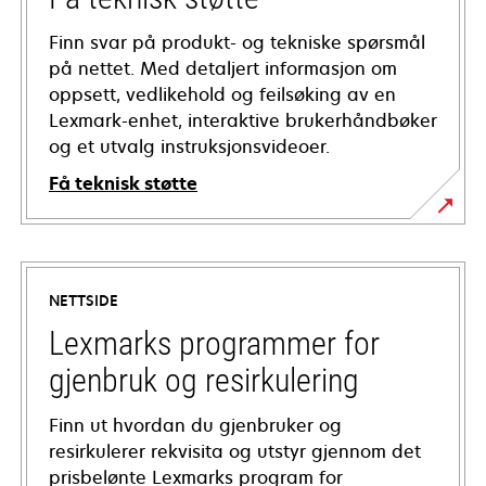
Finn svar på produkt- og tekniske spørsmål
på nettet. Med detaljert informasjon om
oppsett, vedlikehold og feilsøking av en
Lexmark-enhet, interaktive brukerhåndbøker
og et utvalg instruksjonsvideoer.
Få teknisk støtte
opens
in
a
NETTSIDE
new
tab
Lexmarks programmer for
gjenbruk og resirkulering
Finn ut hvordan du gjenbruker og
resirkulerer rekvisita og utstyr gjennom det
prisbelønte Lexmarks program for