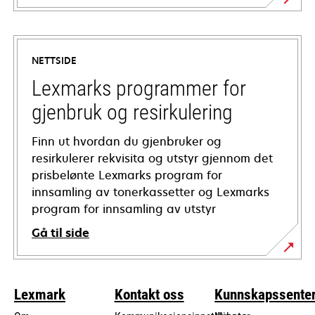
opens
in
a
NETTSIDE
new
tab
Lexmarks programmer for
gjenbruk og resirkulering
Finn ut hvordan du gjenbruker og
resirkulerer rekvisita og utstyr gjennom det
prisbelønte Lexmarks program for
innsamling av tonerkassetter og Lexmarks
program for innsamling av utstyr
Gå til side
Lexmark
Kontakt oss
Kunnskapssente