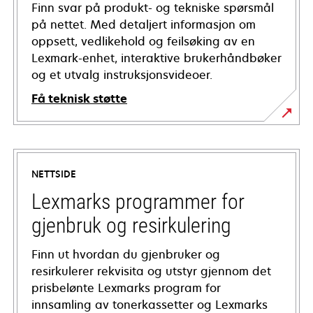
Finn svar på produkt- og tekniske spørsmål
på nettet. Med detaljert informasjon om
oppsett, vedlikehold og feilsøking av en
Lexmark-enhet, interaktive brukerhåndbøker
og et utvalg instruksjonsvideoer.
Få teknisk støtte
opens
in
a
NETTSIDE
new
tab
Lexmarks programmer for
gjenbruk og resirkulering
Finn ut hvordan du gjenbruker og
resirkulerer rekvisita og utstyr gjennom det
prisbelønte Lexmarks program for
innsamling av tonerkassetter og Lexmarks