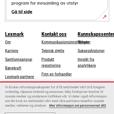
program for innsamling av utstyr
Gå til side
Lexmark
Kontakt oss
Kunnskapssente
Om
Kommunikasjonsinnstillinger
Nyheter
opens
Karriere
Teknisk støtte
Suksesshistorier
in
opens
Samfunnsansvar
Produkt
Innsikt fra
a
in
registrering
analytikere
Bærekraft
new
a
Finn en forhandler
tab
Lexmark-partnere
new
Liste over
tab
Vi bruker informasjonskapsler for å få nettstedet vårt til å fungere
grossister
ordentlig, tilpasse innhold og annonser, tilby funksjoner knyttet til
sosiale medier og analysere trafikken vår. Vi deler også informasjon
om din bruk av nettstedet vårt med våre partnere innenfor sosiale
Lexmark International, Inc., et Xerox-selskap
medier, reklame og analyse.
Mer informasjon om personvernet ditt
©2026 Alle rettigheter forbeholdt.
Lovlig
Personvern