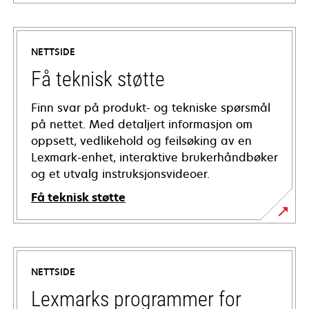
NETTSIDE
Få teknisk støtte
Finn svar på produkt- og tekniske spørsmål
på nettet. Med detaljert informasjon om
oppsett, vedlikehold og feilsøking av en
Lexmark-enhet, interaktive brukerhåndbøker
og et utvalg instruksjonsvideoer.
Få teknisk støtte
opens
in
a
NETTSIDE
new
tab
Lexmarks programmer for