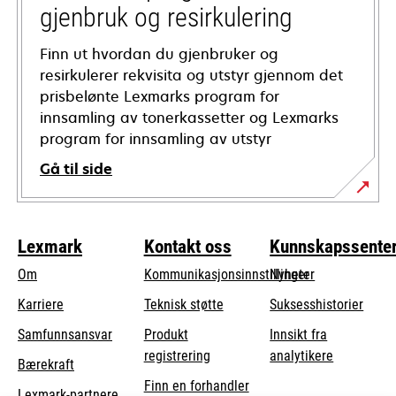
gjenbruk og resirkulering
Finn ut hvordan du gjenbruker og
resirkulerer rekvisita og utstyr gjennom det
prisbelønte Lexmarks program for
innsamling av tonerkassetter og Lexmarks
program for innsamling av utstyr
Gå til side
Lexmark
Kontakt oss
Kunnskapssente
Om
Kommunikasjonsinnstillinger
Nyheter
opens
Karriere
Teknisk støtte
Suksesshistorier
in
opens
Samfunnsansvar
Produkt
Innsikt fra
a
in
registrering
analytikere
Bærekraft
new
a
Finn en forhandler
tab
Lexmark-partnere