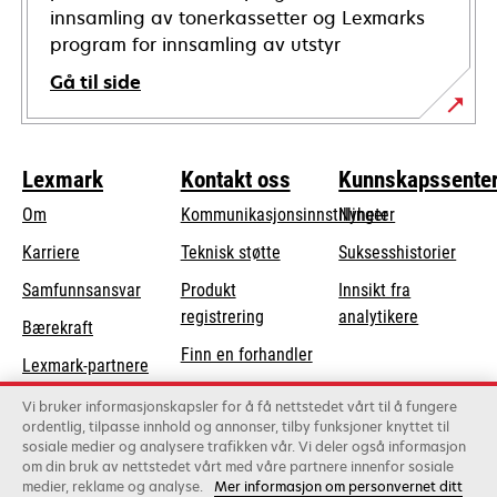
innsamling av tonerkassetter og Lexmarks
program for innsamling av utstyr
Gå til side
Lexmark
Kontakt oss
Kunnskapssente
Om
Kommunikasjonsinnstillinger
Nyheter
opens
Karriere
Teknisk støtte
Suksesshistorier
in
opens
Samfunnsansvar
Produkt
Innsikt fra
a
in
registrering
analytikere
Bærekraft
new
a
Finn en forhandler
tab
Lexmark-partnere
new
Liste over
tab
Vi bruker informasjonskapsler for å få nettstedet vårt til å fungere
grossister
ordentlig, tilpasse innhold og annonser, tilby funksjoner knyttet til
sosiale medier og analysere trafikken vår. Vi deler også informasjon
om din bruk av nettstedet vårt med våre partnere innenfor sosiale
Lexmark International, Inc., et Xerox-selskap
medier, reklame og analyse.
Mer informasjon om personvernet ditt