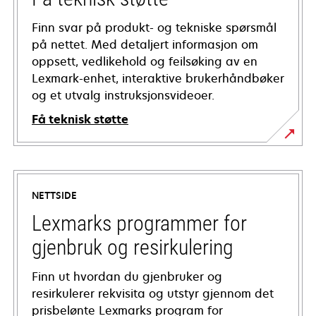
Finn svar på produkt- og tekniske spørsmål
på nettet. Med detaljert informasjon om
oppsett, vedlikehold og feilsøking av en
Lexmark-enhet, interaktive brukerhåndbøker
og et utvalg instruksjonsvideoer.
Få teknisk støtte
opens
in
a
NETTSIDE
new
tab
Lexmarks programmer for
gjenbruk og resirkulering
Finn ut hvordan du gjenbruker og
resirkulerer rekvisita og utstyr gjennom det
prisbelønte Lexmarks program for