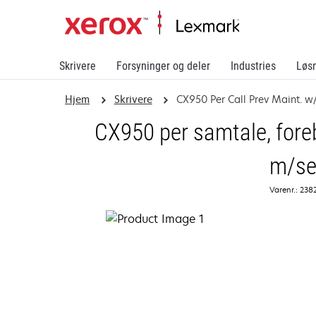
Skrivere
Forsyninger og deler
Industries
Løs
Hjem
Skrivere
CX950 Per Call Prev Maint. w/
CX950 per samtale, fore
m/se
Varenr.: 238