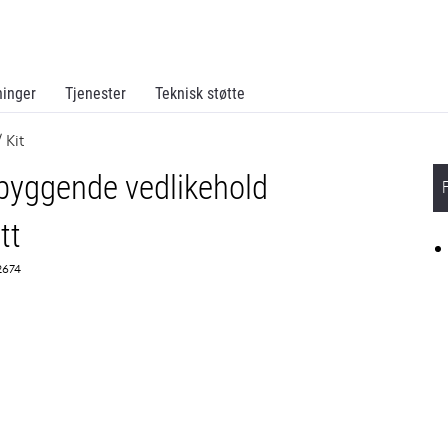
ninger
Tjenester
Teknisk støtte
 Kit
byggende vedlikehold
tt
2674