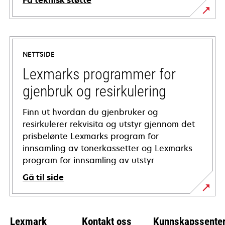
Få teknisk støtte
opens
in
a
NETTSIDE
new
tab
Lexmarks programmer for
gjenbruk og resirkulering
Finn ut hvordan du gjenbruker og
resirkulerer rekvisita og utstyr gjennom det
prisbelønte Lexmarks program for
innsamling av tonerkassetter og Lexmarks
program for innsamling av utstyr
Gå til side
Lexmark
Kontakt oss
Kunnskapssente