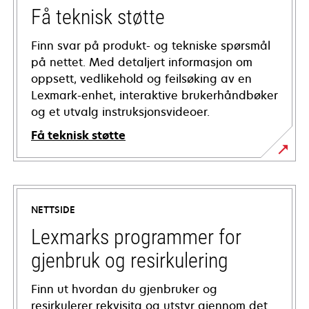
Få teknisk støtte
Finn svar på produkt- og tekniske spørsmål
på nettet. Med detaljert informasjon om
oppsett, vedlikehold og feilsøking av en
Lexmark-enhet, interaktive brukerhåndbøker
og et utvalg instruksjonsvideoer.
Få teknisk støtte
opens
in
a
NETTSIDE
new
tab
Lexmarks programmer for
gjenbruk og resirkulering
Finn ut hvordan du gjenbruker og
resirkulerer rekvisita og utstyr gjennom det