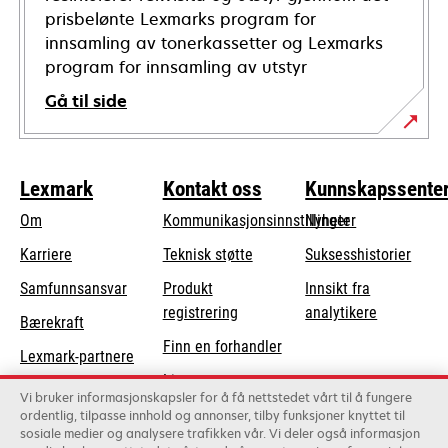
prisbelønte Lexmarks program for
innsamling av tonerkassetter og Lexmarks
program for innsamling av utstyr
Gå til side
Lexmark
Kontakt oss
Kunnskapssente
Om
Kommunikasjonsinnstillinger
Nyheter
opens
Karriere
Teknisk støtte
Suksesshistorier
in
opens
Samfunnsansvar
Produkt
Innsikt fra
a
in
registrering
analytikere
Bærekraft
new
a
Finn en forhandler
tab
Lexmark-partnere
new
Liste over
tab
Vi bruker informasjonskapsler for å få nettstedet vårt til å fungere
grossister
ordentlig, tilpasse innhold og annonser, tilby funksjoner knyttet til
sosiale medier og analysere trafikken vår. Vi deler også informasjon