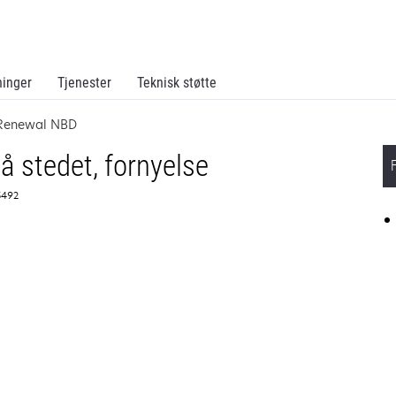
ninger
Tjenester
Teknisk støtte
 Renewal NBD
å stedet, fornyelse
5492