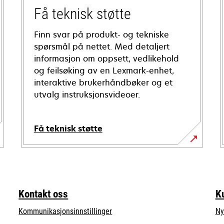
Få teknisk støtte
Finn svar på produkt- og tekniske
spørsmål på nettet. Med detaljert
informasjon om oppsett, vedlikehold
og feilsøking av en Lexmark-enhet,
interaktive brukerhåndbøker og et
utvalg instruksjonsvideoer.
Få teknisk støtte
opens
in
a
new
Kontakt oss
K
tab
Kommunikasjonsinnstillinger
Ny