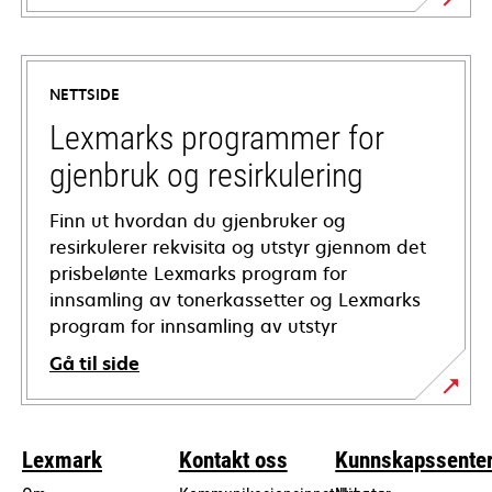
opens
in
a
NETTSIDE
new
tab
Lexmarks programmer for
gjenbruk og resirkulering
Finn ut hvordan du gjenbruker og
resirkulerer rekvisita og utstyr gjennom det
prisbelønte Lexmarks program for
innsamling av tonerkassetter og Lexmarks
program for innsamling av utstyr
Gå til side
Lexmark
Kontakt oss
Kunnskapssente