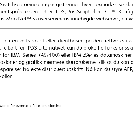
Switch-autoemuleringsregistrering i hver Lexmark-laserskrive
entspråk, enten det er IPDS, PostScript eller PCL™. Konfig
 av MarkNet™-skriverserverens innebygde webserver, en we
 ut enten vertsbasert eller klientbasert på den nettverksti
k-kort for IPDS-alternativet kan du bruke flerfunksjonsskri
r for IBM iSeries- (AS/400) eller IBM zSeries-datamaskiner. 
kasjoner og grafikk nærmere sluttbrukerne, slik at du kan 
sparelser fra ekte distribuert utskrift. Nå kan du styre AF
kollen.
lig for eventuelle feil eller utelatelser.