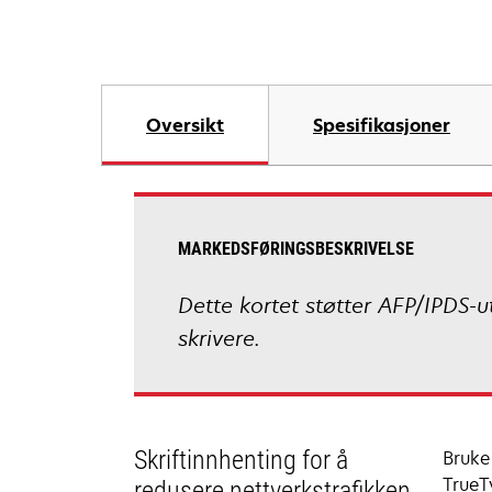
Oversikt
Spesifikasjoner
MARKEDSFØRINGSBESKRIVELSE
Dette kortet støtter AFP/IPDS-ut
skrivere.
Skriftinnhenting for å
Bruke 
TrueTy
redusere nettverkstrafikken