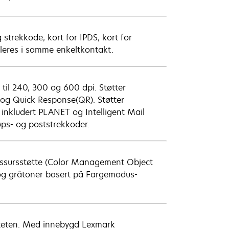
trekkode, kort for IPDS, kort for
lleres i samme enkeltkontakt.
 til 240, 300 og 600 dpi. Støtter
og Quick Response(QR). Støtter
inkludert PLANET og Intelligent Mail
øps- og poststrekkoder.
-ressursstøtte (Color Management Object
t og gråtoner basert på Fargemodus-
viteten. Med innebygd Lexmark