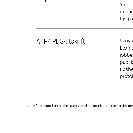
Smart
dokum
hjelp
AFP/IPDS-utskrift
Skriv
Lexmar
jobbe
publi
tidsbe
proto
All informasjon kan endres uten varsel. Lexmark kan ikke holdes ansvar