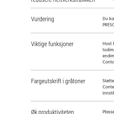
Vurdering
Du ka
PRESC
Viktige funksjoner
Host 
todim
endim
Conta
Fargeutskrift i gråtoner
Støtt
Conte
innsti
Øk produktiviteten
Plass