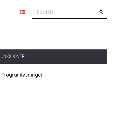
Search
FUNKSJONER
Programløsninger