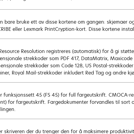
n bare bruke ett av disse kortene om gangen: skjemaer og s
RIBE eller Lexmark PrintCryption-kort. Disse kortene insta
Resource Resolution registreres (automatisk) for å gi støtte
ensjonale strekkoder som PDF 417, DataMatrix, Maxicode 
ensjonale strekkoder som Code 128, US Postal-strekkoder 
iner, Royal Mail-strekkoder inkludert Red Tag og andre kj
er funksjonssett 45 (FS 45) for full fargeutskrift. CMOCA
nt) for fargeutskrift. Fargedokumenter forvandles til sor
llingen.
er skriveren der du trenger den for å maksimere produkti