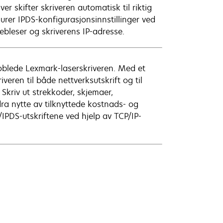
r skifter skriveren automatisk til riktig
urer IPDS-konfigurasjonsinnstillinger ved
bleser og skriverens IP-adresse.
lkoblede Lexmark-laserskriveren. Med et
veren til både nettverksutskrift og til
Skriv ut strekkoder, skjemaer,
dra nytte av tilknyttede kostnads- og
P/IPDS-utskriftene ved hjelp av TCP/IP-