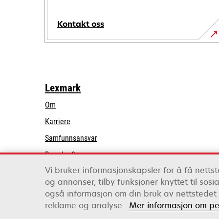
Kontakt oss
Lexmark
Om
Karriere
opens
Samfunnsansvar
in
Bærekraft
a
Vi bruker informasjonskapsler for å få nettste
Lexmark-partnere
new
og annonser, tilby funksjoner knyttet til sosi
tab
også informasjon om din bruk av nettstedet 
Lexmark International, Inc., et Xerox-selskap
reklame og analyse.
Mer informasjon om pe
©2026 Alle rettigheter forbeholdt.