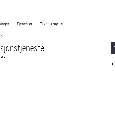
ninger
Tjenester
Teknisk støtte
on
asjonstjeneste
5252