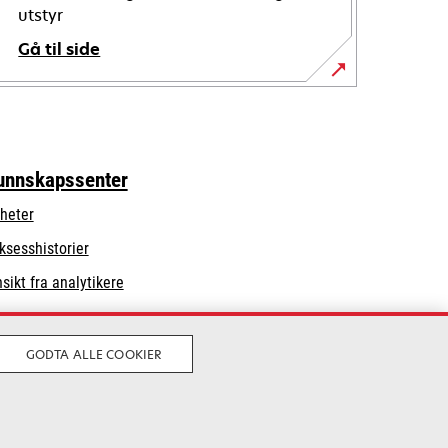
utstyr
Gå til side
unnskapssenter
heter
ksesshistorier
nsikt fra analytikere
GODTA ALLE COOKIER
Lovlig
Personvern