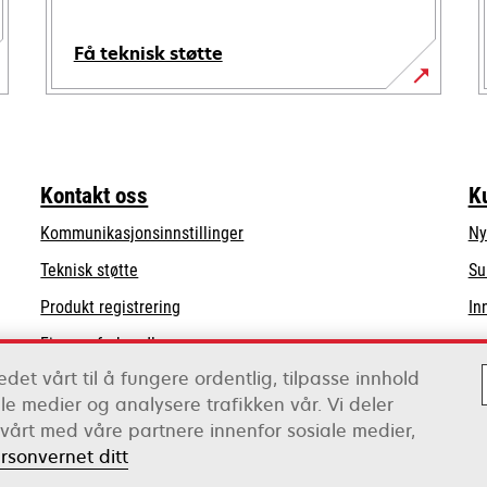
Få teknisk støtte
opens
in
a
new
Kontakt oss
K
tab
Kommunikasjonsinnstillinger
Ny
opens
Teknisk støtte
Su
in
Produkt registrering
In
a
Finn en forhandler
new
tab
det vårt til å fungere ordentlig, tilpasse innhold
Liste over grossister
ale medier og analysere trafikken vår. Vi deler
vårt med våre partnere innenfor sosiale medier,
rsonvernet ditt