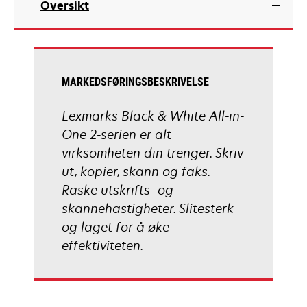
Oversikt
a
new
tab
MARKEDSFØRINGSBESKRIVELSE
Lexmarks Black & White All-in-
One 2-serien er alt
virksomheten din trenger. Skriv
ut, kopier, skann og faks.
Raske utskrifts- og
skannehastigheter. Slitesterk
og laget for å øke
effektiviteten.