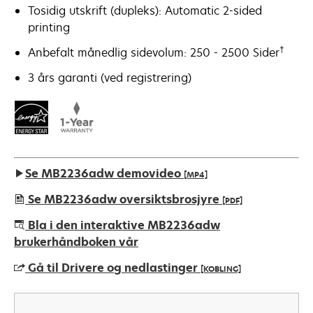
Tosidig utskrift (dupleks): Automatic 2-sided
printing
†
Anbefalt månedlig sidevolum: 250 - 2500 Sider
3 års garanti (ved registrering)
Se MB2236adw demovideo
[MP4]
Se MB2236adw oversiktsbrosjyre
[PDF]
opens
Bla i den interaktive MB2236adw
in
brukerhåndboken vår
a
Gå til Drivere og nedlastinger
[KOBLING]
new
tab
opens
in