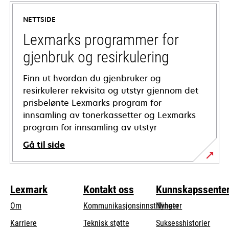
a
NETTSIDE
new
tab
Lexmarks programmer for
gjenbruk og resirkulering
Finn ut hvordan du gjenbruker og
resirkulerer rekvisita og utstyr gjennom det
prisbelønte Lexmarks program for
innsamling av tonerkassetter og Lexmarks
program for innsamling av utstyr
Gå til side
Lexmark
Kontakt oss
Kunnskapssente
Om
Kommunikasjonsinnstillinger
Nyheter
opens
Karriere
Teknisk støtte
Suksesshistorier