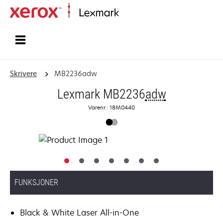
Hjem
Skrivere
MB2236adw
Lexmark MB2236
adw
Varenr.: 18M0440
FUNKSJONER
Black & White Laser All-in-One