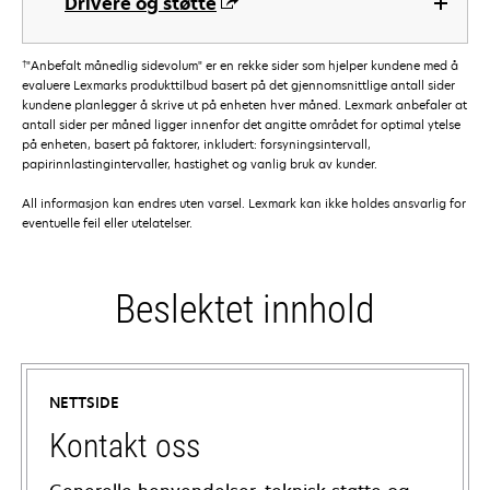
Drivere og støtte
†
"Anbefalt månedlig sidevolum" er en rekke sider som hjelper kundene med å
evaluere Lexmarks produkttilbud basert på det gjennomsnittlige antall sider
kundene planlegger å skrive ut på enheten hver måned. Lexmark anbefaler at
antall sider per måned ligger innenfor det angitte området for optimal ytelse
på enheten, basert på faktorer, inkludert: forsyningsintervall,
papirinnlastingintervaller, hastighet og vanlig bruk av kunder.
All informasjon kan endres uten varsel. Lexmark kan ikke holdes ansvarlig for
eventuelle feil eller utelatelser.
Beslektet innhold
NETTSIDE
Kontakt oss